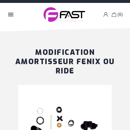

(0)
k
g
MODIFICATION
AMORTISSEUR FENIX OU
RIDE