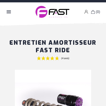

(0)
k
g
ENTRETIEN AMORTISSEUR
FAST RIDE
(4 avis)