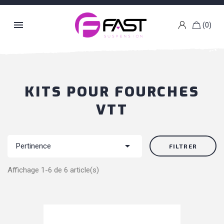

(0)
k
g
KITS POUR FOURCHES
VTT

Pertinence
FILTRER
Affichage 1-6 de 6 article(s)