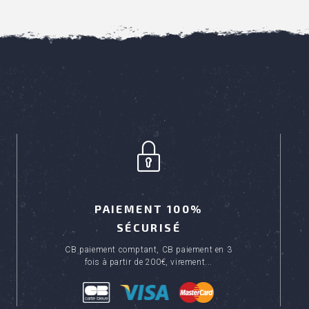
PAIEMENT 100%
SÉCURISÉ
CB paiement comptant, CB paiement en 3
fois à partir de 200€, virement...