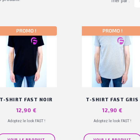
Trier par :
PROMO !
PROMO !
T-SHIRT FAST NOIR
T-SHIRT FAST GRIS
Prix
12,90 €
Prix
12,90 €
Adoptez le look FAST !
Adoptez le look FAST !
VOIR LE PRODUIT
VOIR LE PRODUIT