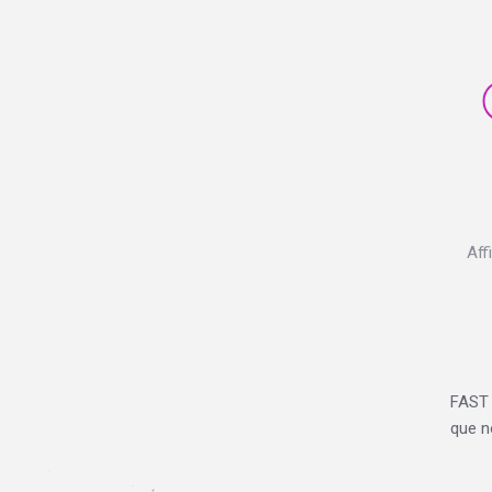
Aff
FAST 
que n