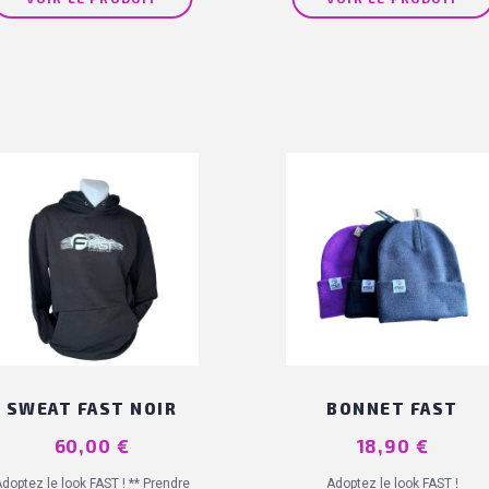
SWEAT FAST NOIR
BONNET FAST
Prix
60,00 €
Prix
18,90 €
doptez le look FAST ! ** Prendre
Adoptez le look FAST !