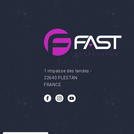
1 impasse des landes -
22640 PLESTAN
FRANCE
b
c
q