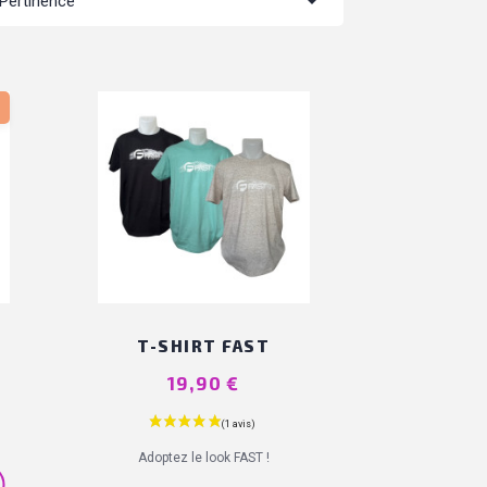

Pertinence
T-SHIRT FAST
Prix
19,90 €
Adoptez le look FAST !