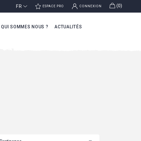
g
(0)
FR
j
k
ESPACE PRO
CONNEXION
QUI SOMMES NOUS ?
ACTUALITÉS