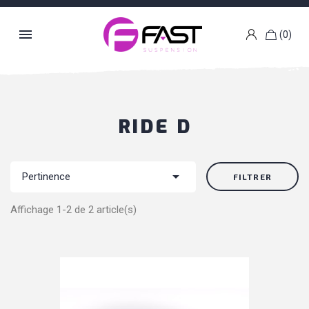

(0)
k
g
RIDE D

Pertinence
FILTRER
Affichage 1-2 de 2 article(s)