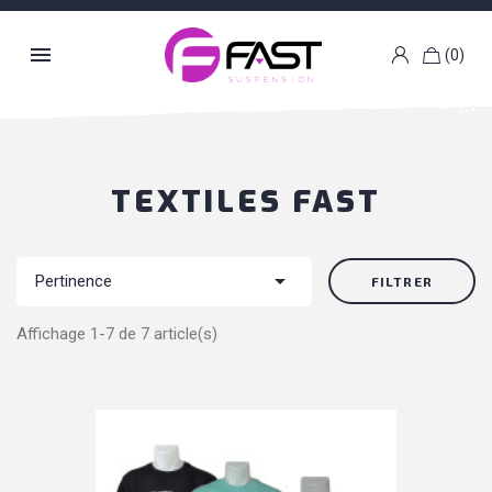

(0)
k
g
TEXTILES FAST

Pertinence
FILTRER
Affichage 1-7 de 7 article(s)