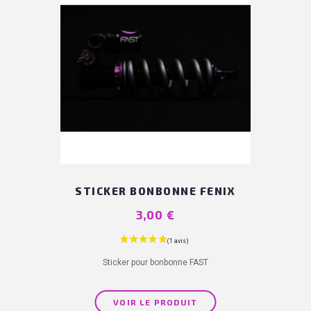
STICKER BONBONNE FENIX
Prix
3,00 €
Sticker pour bonbonne FAST
VOIR LE PRODUIT