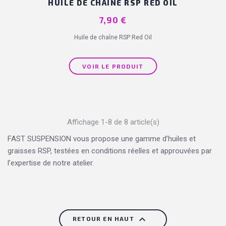
HUILE DE CHAÎNE RSP RED OIL
Prix
7,90 €
Huile de chaîne RSP Red Oil
VOIR LE PRODUIT
Affichage 1-8 de 8 article(s)
FAST SUSPENSION vous propose une gamme d’huiles et
graisses RSP, testées en conditions réelles et approuvées par
l’expertise de notre atelier.
(1 avis)

RETOUR EN HAUT