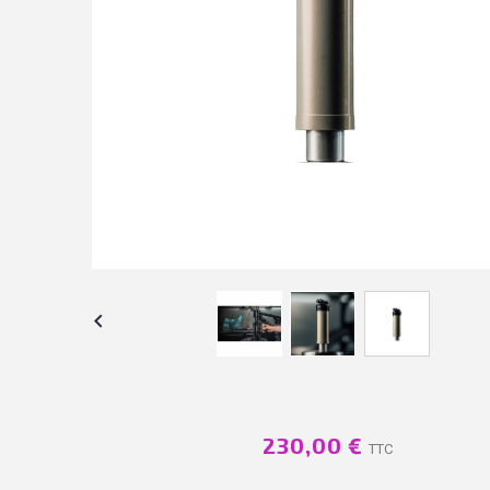

230,00 €
TTC