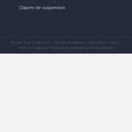
Clapets de suspension
© 2026 Fast Suspension - Tous droits réservés /
Réalisation Inodia
/
Mentions Légales
/
Politique de confidentialité des données