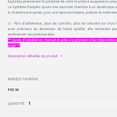
Exploitez pleinement le potentiel de votre fourche à suspension pne
Le système RampAir ajoute une seconde chambre à air dynamique a
la chambre principale, pour une réponse linéaire, précise et maîtrisée,
👉 Plus d'adhérence, plus de contrôle, plus de sécurité sur tous l
avec précision en aluminium de haute qualité, elle nécessite peu
entièrement reconditionnable.
** Guide d'installation, manuel et aide à la pression d'air disponible
page **
Description détaillée du produit
l
MODÈLE FOURCHE :
QUANTITÉ :