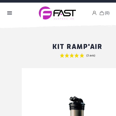

(0)
k
g
KIT RAMP'AIR
(3 avis)