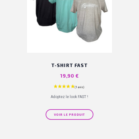
T-SHIRT FAST
Prix
19,90 €
Adoptez le look FAST !
VOIR LE PRODUIT