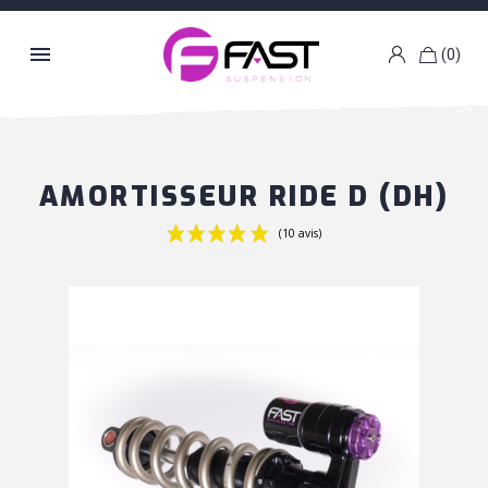

(0)
k
g
AMORTISSEUR RIDE D (DH)
(10 avis)