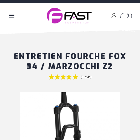

(0)
k
g
ENTRETIEN FOURCHE FOX
34 / MARZOCCHI Z2
(1 avis)