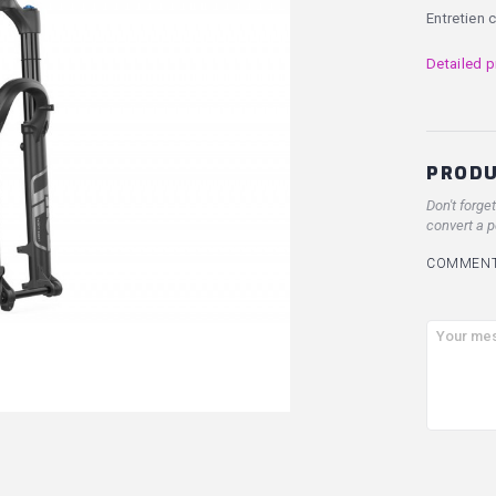
Entretien 
Detailed p
PRODU
Don't forge
convert a p
COMMENT 