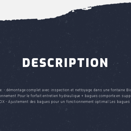
DESCRIPTION
e: - démontage complet avec inspection et nettoyage dans une fontaine Bio
onnement Pour le forfait entretien hydraulique + bagues comporte en supp
X - Ajustement des bagues pour un fonctionnement optimal Les bagues sont