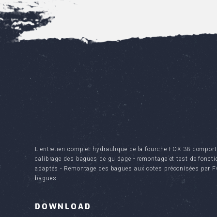
L'entretien complet hydraulique de la fourche FOX 38 comport
calibrage des bagues de guidage - remontage et test de foncti
adaptés - Remontage des bagues aux cotes préconisées par FO
bagues
DOWNLOAD