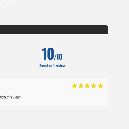
10
/10
Based on 1 review
slated review)