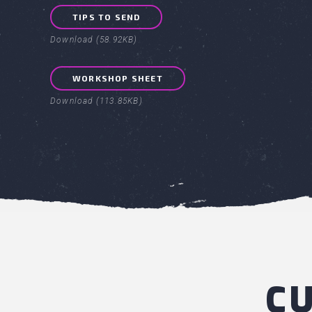
TIPS TO SEND
Download (58.92KB)
WORKSHOP SHEET
Download (113.85KB)
C