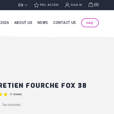
g
(0)
EN
j
k
PRO. ACCESS
SIGN IN
 2026
ABOUT US
NEWS
CONTACT US
FAQ
RETIEN FOURCHE FOX 38
Tax included
(1 review)