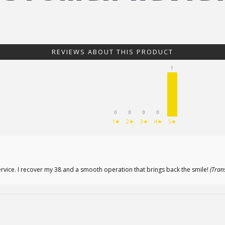
REVIEWS ABOUT THIS PRODUCT
1
0
0
0
0
1★
2★
3★
4★
5★
rvice. I recover my 38 and a smooth operation that brings back the smile!
(Tran