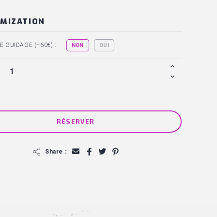
MIZATION
 GUIDAGE (+60€) :
NON
OUI
 :
RÉSERVER
f
Share :